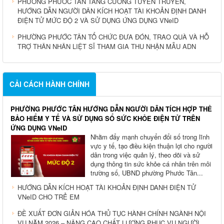
PHƯỜNG PHƯỚC TÂN TĂNG CƯỜNG TUYÊN TRUYỀN,
HƯỚNG DẪN NGƯỜI DÂN KÍCH HOẠT TÀI KHOẢN ĐỊNH DANH
ĐIỆN TỬ MỨC ĐỘ 2 VÀ SỬ DỤNG ỨNG DỤNG VNeID
PHƯỜNG PHƯỚC TÂN TỔ CHỨC ĐƯA ĐÓN, TRAO QUÀ VÀ HỖ
TRỢ THÂN NHÂN LIỆT SĨ THAM GIA THU NHẬN MẪU ADN
CẢI CÁCH HÀNH CHÍNH
PHƯỜNG PHƯỚC TÂN HƯỚNG DẪN NGƯỜI DÂN TÍCH HỢP THẺ
BẢO HIỂM Y TẾ VÀ SỬ DỤNG SỔ SỨC KHỎE ĐIỆN TỬ TRÊN
ỨNG DỤNG VNeID
Nhằm đẩy mạnh chuyển đổi số trong lĩnh
vực y tế, tạo điều kiện thuận lợi cho người
dân trong việc quản lý, theo dõi và sử
dụng thông tin sức khỏe cá nhân trên môi
trường số, UBND phường Phước Tân...
HƯỚNG DẪN KÍCH HOẠT TÀI KHOẢN ĐỊNH DANH ĐIỆN TỬ
VNeID CHO TRẺ EM
ĐỀ XUẤT ĐƠN GIẢN HÓA THỦ TỤC HÀNH CHÍNH NGÀNH NỘI
VỤ NĂM 2026 – NÂNG CAO CHẤT LƯỢNG PHỤC VỤ NGƯỜI