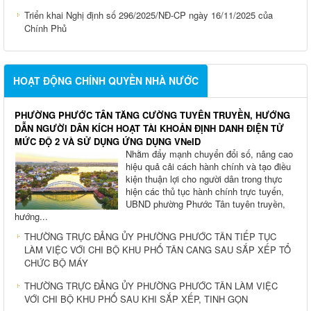
Triển khai Nghị định số 296/2025/NĐ-CP ngày 16/11/2025 của
Chính Phủ
HOẠT ĐỘNG CHÍNH QUYỀN NHÀ NƯỚC
PHƯỜNG PHƯỚC TÂN TĂNG CƯỜNG TUYÊN TRUYỀN, HƯỚNG
DẪN NGƯỜI DÂN KÍCH HOẠT TÀI KHOẢN ĐỊNH DANH ĐIỆN TỬ
MỨC ĐỘ 2 VÀ SỬ DỤNG ỨNG DỤNG VNeID
Nhằm đẩy mạnh chuyển đổi số, nâng cao
hiệu quả cải cách hành chính và tạo điều
kiện thuận lợi cho người dân trong thực
hiện các thủ tục hành chính trực tuyến,
UBND phường Phước Tân tuyên truyền,
hướng...
THƯỜNG TRỰC ĐẢNG ỦY PHƯỜNG PHƯỚC TÂN TIẾP TỤC
LÀM VIỆC VỚI CHI BỘ KHU PHỐ TÂN CANG SAU SẮP XẾP TỔ
CHỨC BỘ MÁY
THƯỜNG TRỰC ĐẢNG ỦY PHƯỜNG PHƯỚC TÂN LÀM VIỆC
VỚI CHI BỘ KHU PHỐ SAU KHI SẮP XẾP, TINH GỌN