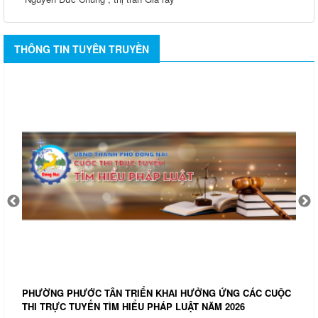
THÔNG TIN TUYÊN TRUYỀN
P
H
Đ
PHƯỜNG PHƯỚC TÂN TRIỂN KHAI HƯỞNG ỨNG CÁC CUỘC
THI TRỰC TUYẾN TÌM HIỂU PHÁP LUẬT NĂM 2026