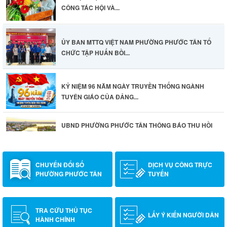
CÔNG TÁC HỘI VÀ...
ỦY BAN MTTQ VIỆT NAM PHƯỜNG PHƯỚC TÂN TỔ
CHỨC TẬP HUẤN BỒI...
KỶ NIỆM 96 NĂM NGÀY TRUYỀN THỐNG NGÀNH
TUYÊN GIÁO CỦA ĐẢNG...
UBND PHƯỜNG PHƯỚC TÂN THÔNG BÁO THU HỒI
ĐẤT
CHUYỂN ĐỔI SỐ
DỊCH VỤ CÔNG TRỰC
PHƯỜNG PHƯỚC TÂN
TUYẾN
TRA CỨU THỦ TỤC
LẤY Ý KIẾN NGƯỜI DÂN
HÀNH CHÍNH