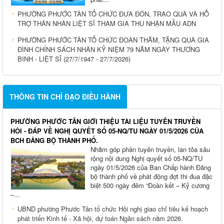
PHƯỜNG PHƯỚC TÂN TỔ CHỨC ĐƯA ĐÓN, TRAO QUÀ VÀ HỖ
TRỢ THÂN NHÂN LIỆT SĨ THAM GIA THU NHẬN MẪU ADN
PHƯỜNG PHƯỚC TÂN TỔ CHỨC ĐOÀN THĂM, TẶNG QUÀ GIA
ĐÌNH CHÍNH SÁCH NHÂN KỶ NIỆM 79 NĂM NGÀY THƯƠNG
BINH - LIỆT SĨ (27/7/1947 - 27/7/2026)
THÔNG TIN CHỈ ĐẠO ĐIỀU HÀNH
PHƯỜNG PHƯỚC TÂN GIỚI THIỆU TÀI LIỆU TUYÊN TRUYỀN
HỎI - ĐÁP VỀ NGHỊ QUYẾT SỐ 05-NQ/TU NGÀY 01/5/2026 CỦA
BCH ĐẢNG BỘ THÀNH PHỐ.
Nhằm góp phần tuyên truyền, lan tỏa sâu
rộng nội dung Nghị quyết số 05-NQ/TU
ngày 01/5/2026 của Ban Chấp hành Đảng
bộ thành phố về phát động đợt thi đua đặc
biệt 500 ngày đêm “Đoàn kết – Kỷ cương
–...
UBND phường Phước Tân tổ chức Hội nghị giao chỉ tiêu kế hoạch
phát triển Kinh tế - Xã hội, dự toán Ngân sách năm 2026.