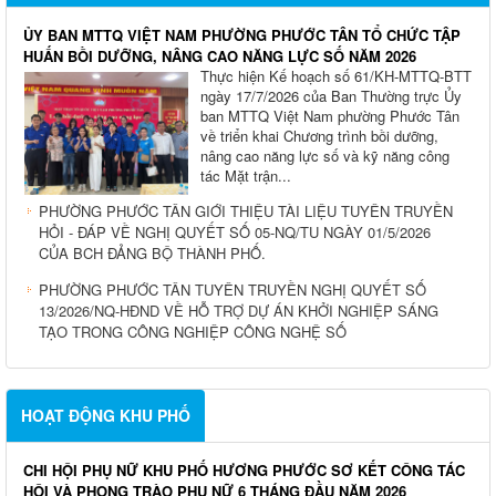
ỦY BAN MTTQ VIỆT NAM PHƯỜNG PHƯỚC TÂN TỔ CHỨC TẬP
HUẤN BỒI DƯỠNG, NÂNG CAO NĂNG LỰC SỐ NĂM 2026
Thực hiện Kế hoạch số 61/KH-MTTQ-BTT
ngày 17/7/2026 của Ban Thường trực Ủy
ban MTTQ Việt Nam phường Phước Tân
về triển khai Chương trình bồi dưỡng,
nâng cao năng lực số và kỹ năng công
tác Mặt trận...
PHƯỜNG PHƯỚC TÂN GIỚI THIỆU TÀI LIỆU TUYÊN TRUYỀN
HỎI - ĐÁP VỀ NGHỊ QUYẾT SỐ 05-NQ/TU NGÀY 01/5/2026
CỦA BCH ĐẢNG BỘ THÀNH PHỐ.
PHƯỜNG PHƯỚC TÂN TUYÊN TRUYỀN NGHỊ QUYẾT SỐ
13/2026/NQ-HĐND VỀ HỖ TRỢ DỰ ÁN KHỞI NGHIỆP SÁNG
TẠO TRONG CÔNG NGHIỆP CÔNG NGHỆ SỐ
HOẠT ĐỘNG KHU PHỐ
CHI HỘI PHỤ NỮ KHU PHỐ HƯƠNG PHƯỚC SƠ KẾT CÔNG TÁC
HỘI VÀ PHONG TRÀO PHỤ NỮ 6 THÁNG ĐẦU NĂM 2026