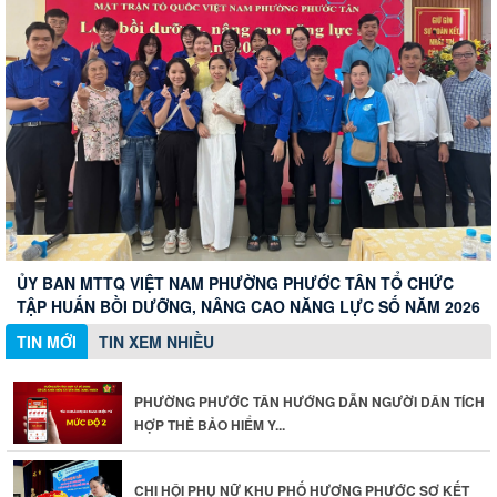
UBND PHƯỜNG PHƯỚC TÂN THÔNG BÁO THU HỒI ĐẤT
PHƯỜNG PHƯỚC TÂN HƯỚNG DẪN NGƯỜI DÂN TÍCH HỢP
THẺ BẢO HIỂM Y TẾ VÀ SỬ DỤNG SỔ SỨC KHỎE ĐIỆN TỬ
TRÊN ỨNG DỤNG VNeID
KỶ NIỆM 96 NĂM NGÀY TRUYỀN THỐNG NGÀNH TUYÊN
CHI HỘI PHỤ NỮ KHU PHỐ HƯƠNG PHƯỚC SƠ KẾT CÔNG
ỦY BAN MTTQ VIỆT NAM PHƯỜNG PHƯỚC TÂN TỔ CHỨC
GIÁO CỦA ĐẢNG (01/8/1930 - 01/8/2026)
TÁC HỘI VÀ PHONG TRÀO PHỤ NỮ 6 THÁNG ĐẦU NĂM 2026
TẬP HUẤN BỒI DƯỠNG, NÂNG CAO NĂNG LỰC SỐ NĂM 2026
TIN MỚI
TIN XEM NHIỀU
PHƯỜNG PHƯỚC TÂN HƯỚNG DẪN NGƯỜI DÂN TÍCH
HỢP THẺ BẢO HIỂM Y...
CHI HỘI PHỤ NỮ KHU PHỐ HƯƠNG PHƯỚC SƠ KẾT