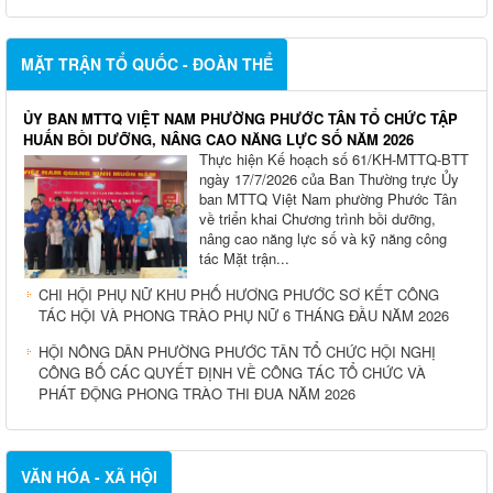
MẶT TRẬN TỔ QUỐC - ĐOÀN THỂ
ỦY BAN MTTQ VIỆT NAM PHƯỜNG PHƯỚC TÂN TỔ CHỨC TẬP
HUẤN BỒI DƯỠNG, NÂNG CAO NĂNG LỰC SỐ NĂM 2026
Thực hiện Kế hoạch số 61/KH-MTTQ-BTT
ngày 17/7/2026 của Ban Thường trực Ủy
ban MTTQ Việt Nam phường Phước Tân
về triển khai Chương trình bồi dưỡng,
nâng cao năng lực số và kỹ năng công
tác Mặt trận...
CHI HỘI PHỤ NỮ KHU PHỐ HƯƠNG PHƯỚC SƠ KẾT CÔNG
TÁC HỘI VÀ PHONG TRÀO PHỤ NỮ 6 THÁNG ĐẦU NĂM 2026
HỘI NÔNG DÂN PHƯỜNG PHƯỚC TÂN TỔ CHỨC HỘI NGHỊ
CÔNG BỐ CÁC QUYẾT ĐỊNH VỀ CÔNG TÁC TỔ CHỨC VÀ
PHÁT ĐỘNG PHONG TRÀO THI ĐUA NĂM 2026
VĂN HÓA - XÃ HỘI