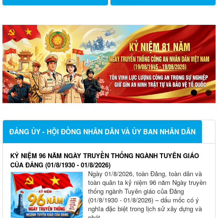
ĐẢNG ỦY - HỘI ĐỒNG NHÂN DÂN VÀ ỦY BAN NHÂN DÂN
KỶ NIỆM 96 NĂM NGÀY TRUYỀN THỐNG NGÀNH TUYÊN GIÁO
CỦA ĐẢNG (01/8/1930 - 01/8/2026)
Ngày 01/8/2026, toàn Đảng, toàn dân và
toàn quân ta kỷ niệm 96 năm Ngày truyền
thống ngành Tuyên giáo của Đảng
(01/8/1930 - 01/8/2026) – dấu mốc có ý
nghĩa đặc biệt trong lịch sử xây dựng và
phát...