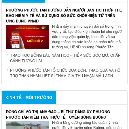
PHƯỜNG PHƯỚC TÂN HƯỚNG DẪN NGƯỜI DÂN TÍCH HỢP THẺ
BẢO HIỂM Y TẾ VÀ SỬ DỤNG SỔ SỨC KHỎE ĐIỆN TỬ TRÊN
ỨNG DỤNG VNeID
Nhằm đẩy mạnh chuyển đổi số trong lĩnh
vực y tế, tạo điều kiện thuận lợi cho người
dân trong việc quản lý, theo dõi và sử
dụng thông tin sức khỏe cá nhân trên môi
trường số, UBND phường Phước Tân...
TRAO HỌC BỔNG ĐẦU NĂM HỌC – TIẾP SỨC ƯỚC MƠ, CHẮP
CÁNH TƯƠNG LAI
PHƯỜNG PHƯỚC TÂN TỔ CHỨC ĐƯA ĐÓN, TRAO QUÀ VÀ HỖ
TRỢ THÂN NHÂN LIỆT SĨ THAM GIA THU NHẬN MẪU ADN
KINH TẾ - MÔI TRƯỜNG
ĐỒNG CHÍ VÕ THỊ ANH ĐÀO – BÍ THƯ ĐẢNG ỦY PHƯỜNG
PHƯỚC TÂN KIỂM TRA THỰC TẾ TUYẾN SÔNG BUÔNG
Nhằm tăng cường công tác quản lý nhà
nước đối với tuyến sông Buông, góp phần