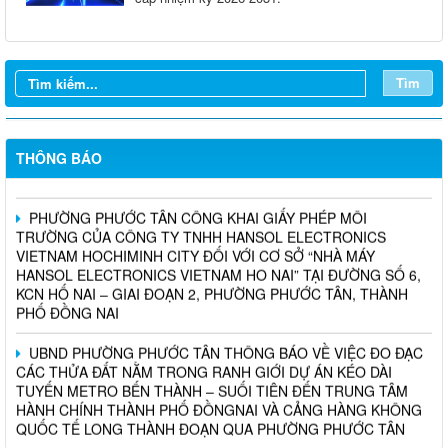
Tìm
UBND PHƯỜNG PHƯỚC TÂN THÔNG BÁO THU HỒI ĐẤT
THÔNG BÁO
PHƯỜNG PHƯỚC TÂN CÔNG KHAI GIẤY PHÉP MÔI
TRƯỜNG CỦA CÔNG TY TNHH HANSOL ELECTRONICS
VIETNAM HOCHIMINH CITY ĐỐI VỚI CƠ SỞ “NHÀ MÁY
HANSOL ELECTRONICS VIETNAM HO NAI” TẠI ĐƯỜNG SỐ 6,
KCN HỐ NAI – GIAI ĐOẠN 2, PHƯỜNG PHƯỚC TÂN, THÀNH
PHỐ ĐỒNG NAI
UBND PHƯỜNG PHƯỚC TÂN THÔNG BÁO VỀ VIỆC ĐO ĐẠC
CÁC THỬA ĐẤT NẰM TRONG RANH GIỚI DỰ ÁN KÉO DÀI
TUYẾN METRO BẾN THÀNH – SUỐI TIÊN ĐẾN TRUNG TÂM
HÀNH CHÍNH THÀNH PHỐ ĐỒNGNAI VÀ CẢNG HÀNG KHÔNG
QUỐC TẾ LONG THÀNH ĐOẠN QUA PHƯỜNG PHƯỚC TÂN
PHƯỜNG PHƯỚC TÂN TRIỂN KHAI HƯỞNG ỨNG CÁC CUỘC