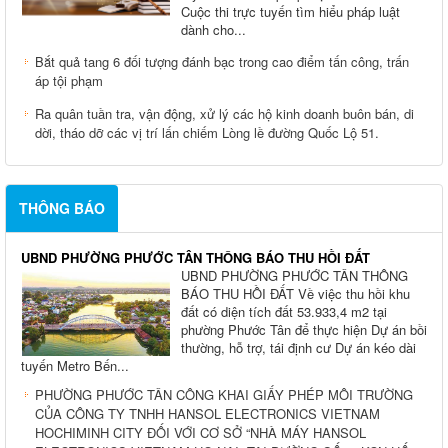
Cuộc thi trực tuyến tìm hiểu pháp luật
dành cho...
Bắt quả tang 6 đối tượng đánh bạc trong cao điểm tấn công, trấn
áp tội phạm
Ra quân tuần tra, vận động, xử lý các hộ kinh doanh buôn bán, di
dời, tháo dỡ các vị trí lấn chiếm Lòng lề đường Quốc Lộ 51.
THÔNG BÁO
UBND PHƯỜNG PHƯỚC TÂN THÔNG BÁO THU HỒI ĐẤT
UBND PHƯỜNG PHƯỚC TÂN THÔNG
BÁO THU HỒI ĐẤT Về việc thu hồi khu
đất có diện tích đất 53.933,4 m2 tại
phường Phước Tân để thực hiện Dự án bồi
thường, hỗ trợ, tái định cư Dự án kéo dài
tuyến Metro Bến...
PHƯỜNG PHƯỚC TÂN CÔNG KHAI GIẤY PHÉP MÔI TRƯỜNG
CỦA CÔNG TY TNHH HANSOL ELECTRONICS VIETNAM
HOCHIMINH CITY ĐỐI VỚI CƠ SỞ “NHÀ MÁY HANSOL