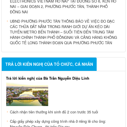
ELECTRONICS VIETNAM HO NAI” TẠI ĐƯỜNG SỐ 6, KCN HỐ
NAI – GIAI ĐOẠN 2, PHƯỜNG PHƯỚC TÂN, THÀNH PHỐ
ĐỒNG NAI
UBND PHƯỜNG PHƯỚC TÂN THÔNG BÁO VỀ VIỆC ĐO ĐẠC
CÁC THỬA ĐẤT NẰM TRONG RANH GIỚI DỰ ÁN KÉO DÀI
TUYẾN METRO BẾN THÀNH – SUỐI TIÊN ĐẾN TRUNG TÂM
HÀNH CHÍNH THÀNH PHỐ ĐỒNGNAI VÀ CẢNG HÀNG KHÔNG
QUỐC TẾ LONG THÀNH ĐOẠN QUA PHƯỜNG PHƯỚC TÂN
TRẢ LỜI KIẾN NGHỊ CỦA TỔ CHỨC, CÁ NHÂN
Trả lời kiến nghị của Bà Trần Nguyễn Diệu Linh
Cách nhận tiền thưởng khi sinh đủ 2 con trước 35 tuổi
Cấp giấy phép xây dựng công trình nhà ở riêng lẻ cho ông:
Nguyễn Đức Chung , thị trấn Gia ray