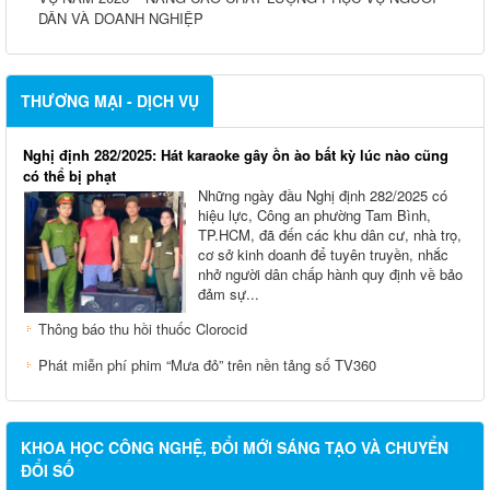
DÂN VÀ DOANH NGHIỆP
THƯƠNG MẠI - DỊCH VỤ
Nghị định 282/2025: Hát karaoke gây ồn ào bất kỳ lúc nào cũng
có thể bị phạt
Những ngày đầu Nghị định 282/2025 có
hiệu lực, Công an phường Tam Bình,
TP.HCM, đã đến các khu dân cư, nhà trọ,
cơ sở kinh doanh để tuyên truyền, nhắc
nhở người dân chấp hành quy định về bảo
đảm sự...
Thông báo thu hồi thuốc Clorocid
Phát miễn phí phim “Mưa đỏ” trên nền tảng số TV360
KHOA HỌC CÔNG NGHỆ, ĐỔI MỚI SÁNG TẠO VÀ CHUYỂN
ĐỔI SỐ