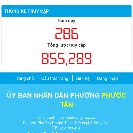
THỐNG KÊ TRUY CẬP
Hôm nay
286
Tổng lượt truy cập
855,289
Trang chủ
Cấu trúc trang
Liên hệ
Đăng nhập
ỦY BAN NHÂN DÂN PHƯỜNG
PHƯỚC
TÂN
Chịu trách nhiệm nội dung: xxxxx
Địa chỉ: Phường Phước Tân - Thành phố Đồng Nai
ĐT: 0251 930434