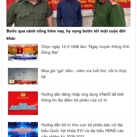
Bước qua cánh cổng hôm nay, hy vọng bước tới một cuộc đời
khác
Chọn ngày 12-3-1698 làm “Ngày truyền thống tỉnh
Đồng Nai”
Mùa gió “gọi” diều - niềm vui tuổi thơ, nỗi lo thực
tại
Hướng dẫn đăng nhập ứng dụng VNeID để biết
thông tin địa điểm bỏ phiếu của cử tri
Hướng dẫn bố trí khu vực bỏ phiếu bầu cử đại
biểu Quốc hội khóa XVI và đại biểu HĐND các
cấp nhiệm kỳ 2026-2031.