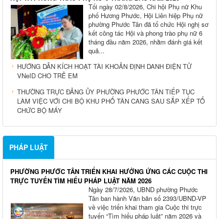
Tối ngày 02/8/2026, Chi hội Phụ nữ Khu
phố Hương Phước, Hội Liên hiệp Phụ nữ
phường Phước Tân đã tổ chức Hội nghị sơ
kết công tác Hội và phong trào phụ nữ 6
tháng đầu năm 2026, nhằm đánh giá kết
quả...
HƯỚNG DẪN KÍCH HOẠT TÀI KHOẢN ĐỊNH DANH ĐIỆN TỬ
VNeID CHO TRẺ EM
THƯỜNG TRỰC ĐẢNG ỦY PHƯỜNG PHƯỚC TÂN TIẾP TỤC
LÀM VIỆC VỚI CHI BỘ KHU PHỐ TÂN CANG SAU SẮP XẾP TỔ
CHỨC BỘ MÁY
PHÁP LUẬT
PHƯỜNG PHƯỚC TÂN TRIỂN KHAI HƯỞNG ỨNG CÁC CUỘC THI
TRỰC TUYẾN TÌM HIỂU PHÁP LUẬT NĂM 2026
Ngày 28/7/2026, UBND phường Phước
Tân ban hành Văn bản số 2393/UBND-VP
về việc triển khai tham gia Cuộc thi trực
tuyến “Tìm hiểu pháp luật” năm 2026 và